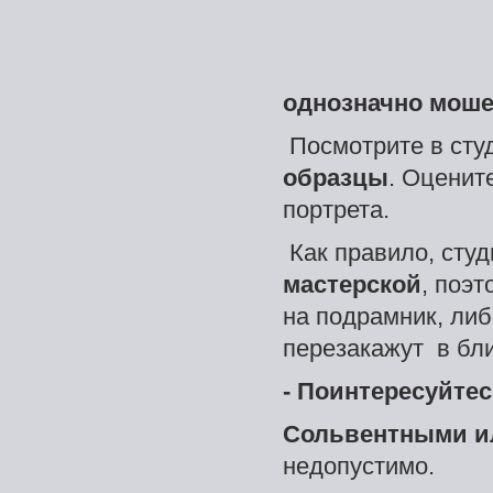
однозначно
моше
Посмотрите в студ
образцы
. Оценит
портрета.
Как правило, сту
мастерской
, поэ
на подрамник, ли
перезакажут в бл
-
Поинтересуйтес
Сольвентными и
недопустимо.