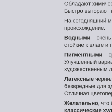
Обладают химиче
Быстро выгорают н
На сегодняшний м
происхождение.
Водными
– очень
стойкие к влаге и
Пигментными
– с
Улучшенный вариа
художественным л
Латексные
чернил
безвредные для з
Отличная цветопе
Желательно
, что
классические ху