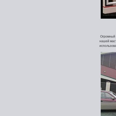
Огромный в
нашей маст
использов