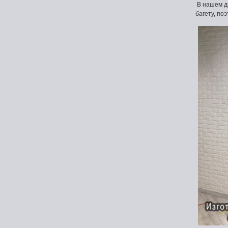
В нашем др
багету, по