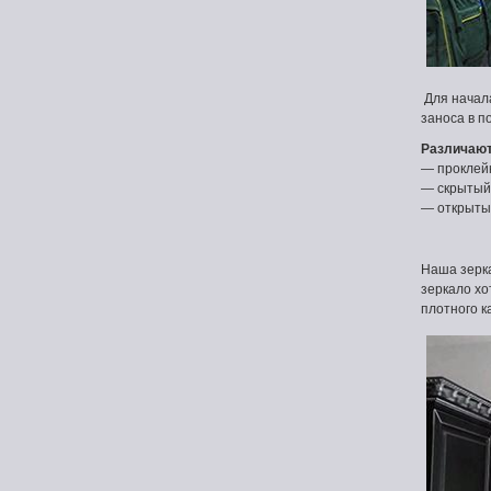
Для начал
заноса в п
Различают
— проклейк
— скрытый 
— открытый
Наша зерк
зеркало хо
плотного к