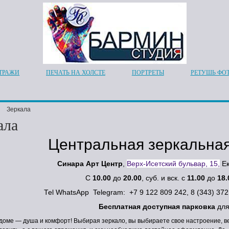
ТРАЖИ
ПЕЧАТЬ НА ХОЛСТЕ
ПОРТРЕТЫ
РЕТУШЬ ФО
Зеркала
ала
Центральная зеркальная
Синара Арт Центр
,
Верх-Исетский бульвар, 15,
Ек
С
10.00
до
20.00
, суб. и вск. с
11.00
до
18.
Теl WhatsApp Telegram: +7 9 122 809 242, 8 (343) 37
Бесплатная доступная парковка
для
доме — душа и комфорт! Выбирая зеркало, вы выбираете свое настроение, вед