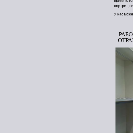
принято го
портрет, в
У нас можн
РАБ
ОТР