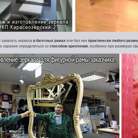
 заказать зеркала
в багетных рамах
или без них
практически любого разме
но заранее определиться со
способом крепления
, особенно при размерах с