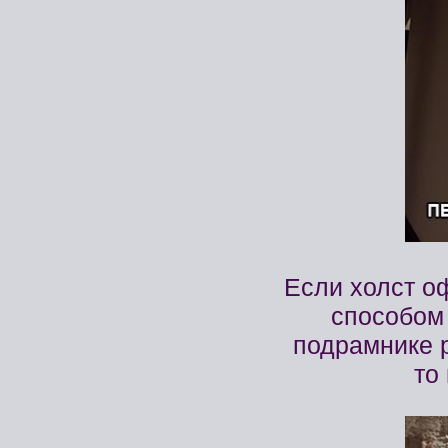
Если холст о
способом
подрамнике 
то