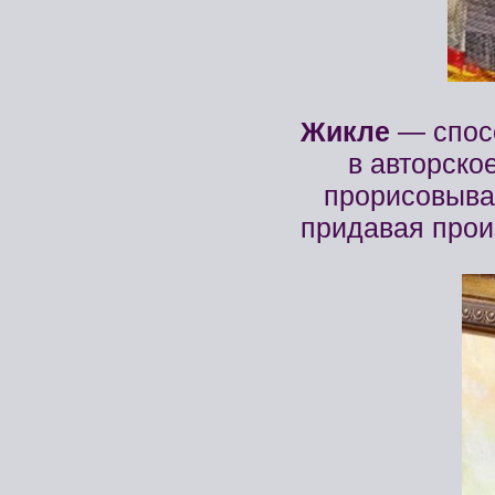
Жикле
— спосо
в авторско
прорисовывая
придавая прои